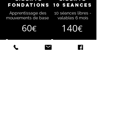
FONDATIONS
10 SeanceS
Apprentissage des
10 séances libres -
mouvements de base
valables 6 mois
60
140
€
€
1 semaine
drop in
illimité
accès à la salle
1 séance libre
1 semaine en illimité
par semaine
49
15
€
€
Kids et Teens
cours Teens
cours Teens
5-9an
s
10-16an
s
Cours les mercredi
Cours les mercredi